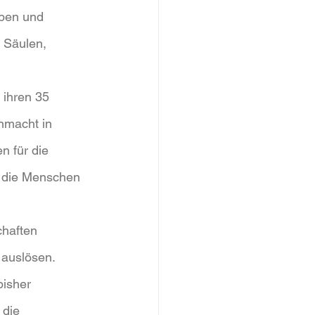
eben und 
 Säulen, 
 ihren 35 
nmacht in 
 für die 
m die Menschen 
haften 
 auslösen. 
isher 
 die 