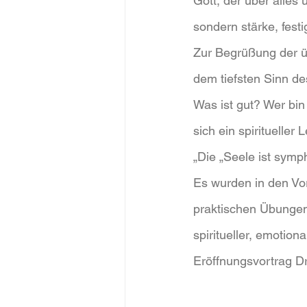
Gott, der über alles 
sondern stärke, fes
Zur Begrüßung der üb
dem tiefsten Sinn d
Was ist gut? Wer bin
sich ein spiritueller 
„Die „Seele ist symp
Es wurden in den Vo
praktischen Übungen
spiritueller, emotion
Eröffnungsvortrag Dr