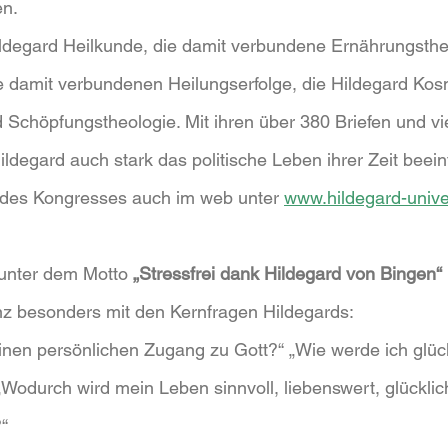
en.
ldegard Heilkunde, die damit verbundene Ernährungsther
e damit verbundenen Heilungserfolge, die Hildegard Kos
 Schöpfungstheologie. Mit ihren über 380 Briefen und vi
ldegard auch stark das politische Leben ihrer Zeit beeinf
 des Kongresses auch im web unter 
www.hildegard-univ
unter dem Motto 
„Stressfrei dank Hildegard von Bingen“
nz besonders mit den Kernfragen Hildegards:
nen persönlichen Zugang zu Gott?“ „Wie werde ich glück
Wodurch wird mein Leben sinnvoll, liebenswert, glücklich
?“