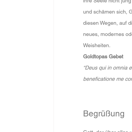
ihre Seele nicht jun
und schämen sich, Go
diesen Wegen, auf di
neues, modernes ode
Weisheiten.
Goldtopas Gebet
“Deus qui in omnia e
beneficatione me con
Begrüßung