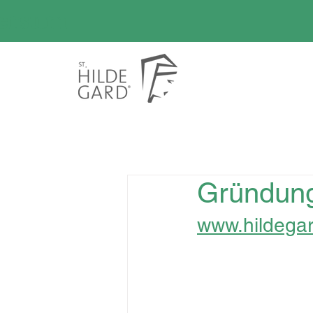
versum
Gründung
www.hildega