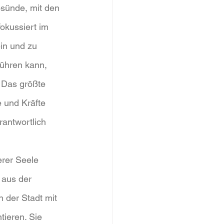
bsünde, mit den 
okussiert im 
in und zu 
führen kann, 
 Das größte 
 und Kräfte 
antwortlich 
rer Seele 
 aus der 
 der Stadt mit 
ieren. Sie 