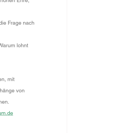
r hohen Ehre, 
die Frage nach 
 Warum lohnt 
n, mit 
nhänge von 
chen.
um.de