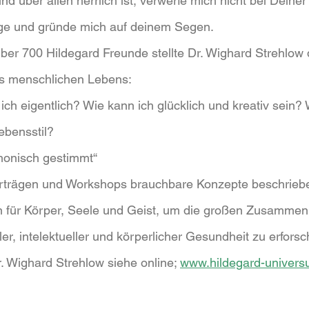
und über allen herrlich ist, verwerfe mich nicht bei Deine
tige und gründe mich auf deinem Segen.
er 700 Hildegard Freunde stellte Dr. Wighard Strehlow 
es menschlichen Lebens:
 ich eigentlich? Wie kann ich glücklich und kreativ sein?
Lebensstil?
honisch gestimmt“
rträgen und Workshops brauchbare Konzepte beschriebe
 für Körper, Seele und Geist, um die großen Zusamme
aler, intelektueller und körperlicher Gesundheit zu erfors
. Wighard Strehlow siehe online; 
www.hildegard-univers