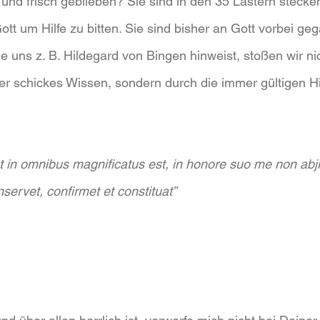
g und frisch geblieben? Sie sind in den 35 Lastern stecke
tt um Hilfe zu bitten. Sie sind bisher an Gott vorbei ge
e uns z. B. Hildegard von Bingen hinweist, stoßen wir nic
r schickes Wissen, sondern durch die immer gültigen Hi
t in omnibus magnificatus est, in honore suo me non abjic
servet, confirmet et constituat”