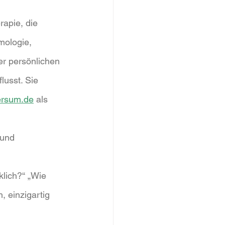
apie, die 
mologie, 
er persönlichen 
lusst. Sie 
ersum.de
 als 
 und 
lich?“ „Wie 
, einzigartig 