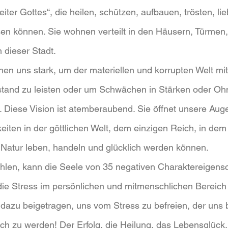
eiter Gottes“, die heilen, schützen, aufbauen, trösten, li
en können. Sie wohnen verteilt in den Häusern, Türmen,
dieser Stadt. 
en uns stark, um der materiellen und korrupten Welt mit
tand zu leisten oder um Schwächen in Stärken oder Oh
iese Vision ist atemberaubend. Sie öffnet unsere Augen
eiten in der göttlichen Welt, dem einzigen Reich, in de
n Natur leben, handeln und glücklich werden können.
hlen, kann die Seele von 35 negativen Charaktereigensc
die Stress im persönlichen und mitmenschlichen Bereich
dazu beigetragen, uns vom Stress zu befreien, der uns b
ich zu werden! Der Erfolg, die Heilung, das Lebensglück,