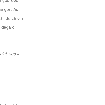
n geblieben 
gangen. Auf 
ht durch ein 
ldegard 
iat, sed in