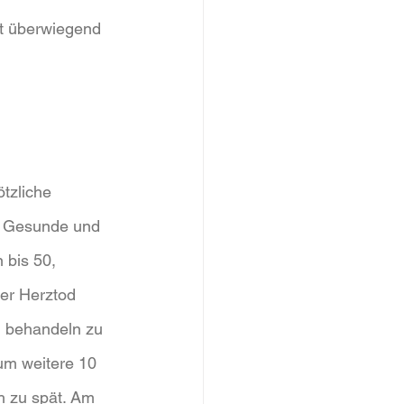
st überwiegend 
ötzliche 
ft Gesunde und 
 bis 50, 
er Herztod 
h behandeln zu 
um weitere 10 
h zu spät. Am 