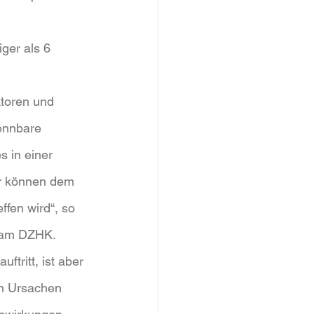
ger als 6 
toren und 
ennbare 
 in einer 
ir können dem 
ffen wird“, so 
 am DZHK. 
tritt, ist aber 
en Ursachen 