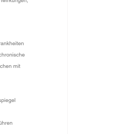
nwirkungen, 
rankheiten 
 chronische 
schen mit 
spiegel
führen