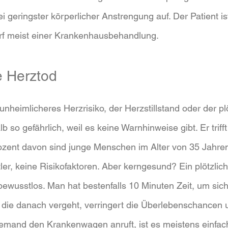
 geringster körperlicher Anstrengung auf. Der Patient i
arf meist einer Krankenhausbehandlung.
e Herztod
 unheimlicheres Herzrisiko, der Herzstillstand oder der pl
lb so gefährlich, weil es keine Warnhinweise gibt. Er trif
ozent davon sind junge Menschen im Alter von 35 Jahren
r, keine Risikofaktoren. Aber kerngesund? Ein plötzlich
 bewusstlos. Man hat bestenfalls 10 Minuten Zeit, um sic
 die danach vergeht, verringert die Überlebenschancen 
jemand den Krankenwagen anruft, ist es meistens einfac