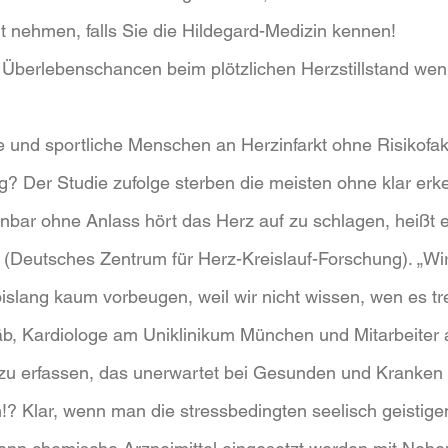
t nehmen, falls Sie die Hildegard-Medizin kennen!
e Überlebenschancen beim plötzlichen Herzstillstand weni
 und sportliche Menschen an Herzinfarkt ohne Risikofak
? Der Studie zufolge sterben die meisten ohne klar erk
bar ohne Anlass hört das Herz auf zu schlagen, heißt es
 (Deutsches Zentrum für Herz-Kreislauf-Forschung). „W
islang kaum vorbeugen, weil wir nicht wissen, wen es tre
äb, Kardiologe am Uniklinikum München und Mitarbeiter
u erfassen, das unerwartet bei Gesunden und Kranken auf
!? Klar, wenn man die stressbedingten seelisch geistig