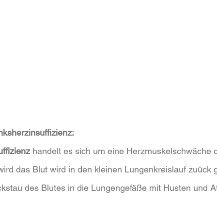
ksherzinsuffizienz:
ffizienz
 handelt es sich um eine Herzmuskelschwäche d
rd das Blut wird in den kleinen Lungenkreislauf zuück g
stau des Blutes in die Lungengefäße mit Husten und At