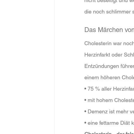
nicht beseitigt und 
die noch schlimmer s
Das Märchen vom 
Cholesterin war noch
Herzinfarkt oder Sch
Entzündungen führen
einem höheren Chole
• 75 % aller Herzinf
• mit hohem Choleste
• Demenz ist mehr ve
• eine fettarme Diät