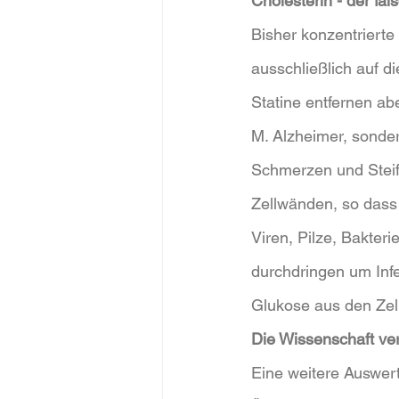
Cholesterin - der fal
Bisher konzentrierte
ausschließlich auf d
Statine entfernen a
M. Alzheimer, sonde
Schmerzen und Steifi
Zellwänden, so dass 
Viren, Pilze, Bakter
durchdringen um Inf
Glukose aus den Zell
Die Wissenschaft ve
Eine weitere Auswer