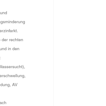
 
 und 
ungsminderung 
rzinfarkt.
 der rechten 
und in den 
:
assersucht), 
erschwellung, 
ndung, AV 
ach 