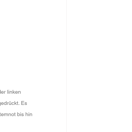
er linken 
edrückt. Es 
emnot bis hin 