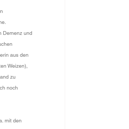
n 
ne.
en Demenz und 
schen 
erin aus den 
ten Weizen), 
wand zu 
ch noch 
. mit den 