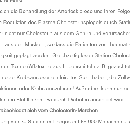
sche Feind
 sich die Behandlung der Arteriosklerose und ihren Folge
ie Reduktion des Plasma Cholesterinspiegels durch Stati
ber nicht nur Cholesterin aus dem Gehirn und verursach
rn aus den Muskeln, so dass die Patienten von rheumati
gkeit geplagt werden. Gleichzeitig lösen Statine Cholest
nun Toxine (Aflatoxine aus Lebensmitteln z. B. gezüchte
ien oder Krebsauslöser ein leichtes Spiel haben, die Zell
ektionen oder Krebs auszulösen! Außerdem kann nun au
en ins Blut fließen - wodurch Diabetes ausgelöst wird.
rabschiedet sich vom Cholesterin-Märchen
tung von 30 Studien mit insgesamt 68.000 Menschen u. a