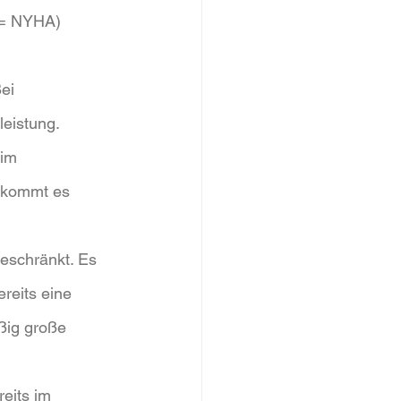
 = NYHA) 
ei 
leistung.
im 
 kommt es 
geschränkt. Es 
reits eine 
ßig große 
eits im 