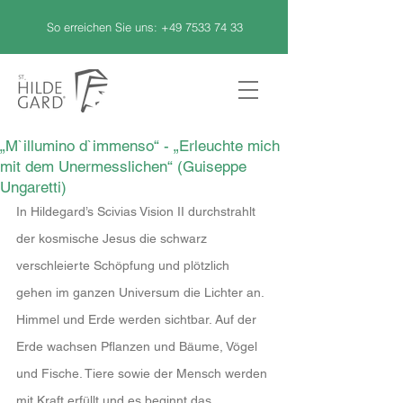
So erreichen Sie uns:
+49 7533 74 33
„M`illumino d`immenso“ - „Erleuchte mich
mit dem Unermesslichen“ (Guiseppe
Ungaretti)
In Hildegard’s Scivias Vision II durchstrahlt 
der kosmische Jesus die schwarz 
verschleierte Schöpfung und plötzlich 
gehen im ganzen Universum die Lichter an.
Himmel und Erde werden sichtbar. Auf der 
Erde wachsen Pflanzen und Bäume, Vögel 
und Fische. Tiere sowie der Mensch werden 
mit Kraft erfüllt und es beginnt das 